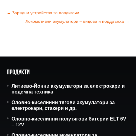
←
Зарядни устройства за повдигачи
Локомотивни акумулатори – видове и поддръжка
→
Продукти
Литиево-Йонни акумулатори за електрокари и
подемна техника
Оловно-киселинни тягови акумулатори за
електрокари, стакери и др.
Оловно-киселинни полутягови батерии ELT 6V
– 12V
Оловно-киселинни акумулатори за