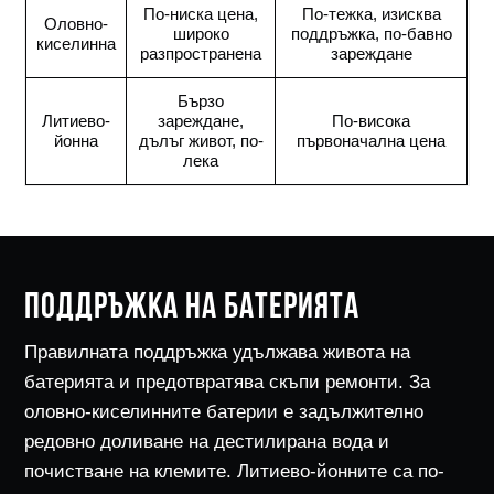
По-ниска цена,
По-тежка, изисква
Оловно-
широко
поддръжка, по-бавно
киселинна
разпространена
зареждане
Бързо
Литиево-
зареждане,
По-висока
йонна
дълъг живот, по-
първоначална цена
лека
ПОДДРЪЖКА НА БАТЕРИЯТА
Правилната поддръжка удължава живота на
батерията и предотвратява скъпи ремонти. За
оловно-киселинните батерии е задължително
редовно доливане на дестилирана вода и
почистване на клемите. Литиево-йонните са по-