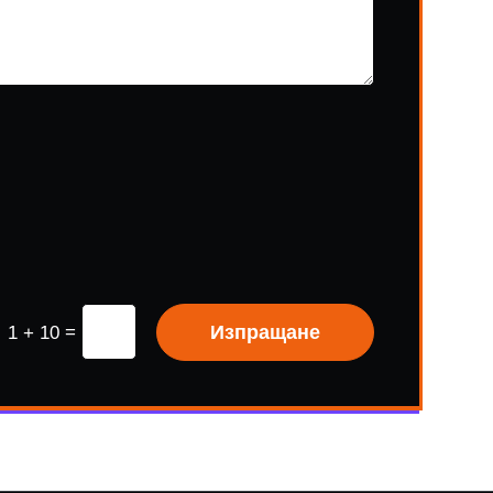
=
Изпращане
1 + 10