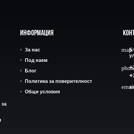
Информация
Кон
За нас
Б
у
Под наем
+
Блог
+
Политика за поверителност
s
Общи условия
 за
и