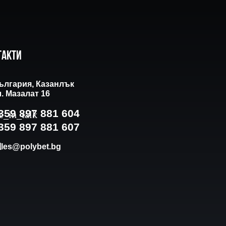
такти
ългария, Казанлък
л. Мазалат 16
359 897 881 604
359 897 881 607
ales@polybet.bg