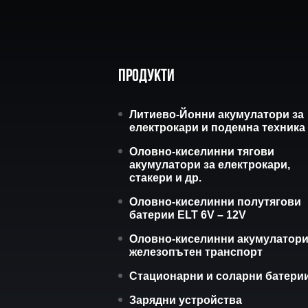
Продукти
Литиево-Йонни акумулатори за
електрокари и подемна техника
Оловно-киселинни тягови
акумулатори за електрокари,
стакери и др.
Оловно-киселинни полутягови
батерии ELT 6V – 12V
Оловно-киселинни акумулатори
железопътен транспорт
Стационарни и соларни батери
Зарядни устройства