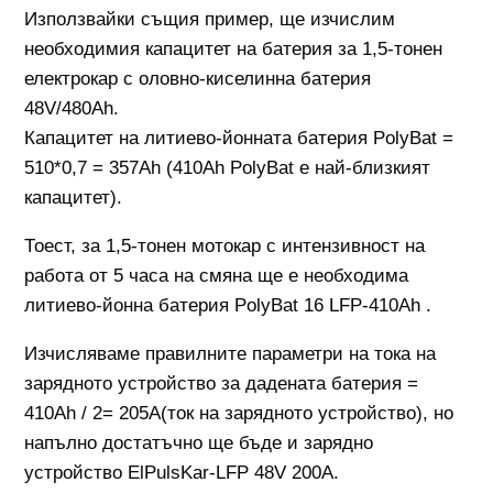
Използвайки същия пример, ще изчислим
необходимия капацитет на батерия за 1,5-тонен
електрокар с оловно-киселинна батерия
48V/480Ah.
Капацитет на литиево-йонната батерия PolyBat =
510*0,7 = 357Ah (410Ah PolyBat е най-близкият
капацитет).
Тоест, за 1,5-тонен мотокар с интензивност на
работа от 5 часа на смяна ще е необходима
литиево-йонна батерия PolyBat 16 LFP-410Ah .
Изчисляваме правилните параметри на тока на
зарядното устройство за дадената батерия =
410Ah / 2= 205A(ток на зарядното устройство), но
напълно достатъчно ще бъде и зарядно
устройство ElPulsKar-LFP 48V 200A.