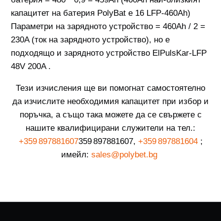
капацитет на батерия PolyBat е 16 LFP-460Ah)
Параметри на зарядното устройство = 460Ah / 2 =
230A (ток на зарядното устройство), но е
подходящо и зарядното устройство ElPulsKar-LFP
48V 200A .
Тези изчисления ще ви помогнат самостоятелно
да изчислите необходимия капацитет при избор и
поръчка,
а също така
можете да се свържете с
нашите квалифицирани служители на тел.:
+359 897881607
359 897881607,
+359 897881604
;
имейл:
sales@
polybet.bg