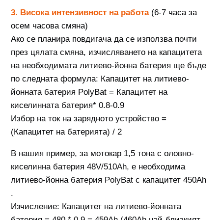
3. Висока интензивност на работа
(6-7 часа за
осем часова смяна)
Ако се планира повдигача да се използва почти
през цялата смяна, изчисляването на капацитета
на необходимата литиево-йонна батерия ще бъде
по следната формула: Капацитет на литиево-
йонната батерия PolyBat = Капацитет на
киселинната батерия* 0.8-0.9
Избор на ток на зарядното устройство =
(Капацитет на батерията) / 2
В нашия пример, за мотокар 1,5 тона с оловно-
киселинна батерия 48V/510Ah, е необходима
литиево-йонна батерия PolyBat с капацитет 450Ah
.
Изчисление: Капацитет на литиево-йонната
батерия = 480 * 0,9 = 459Ah (460Ah най-близкият